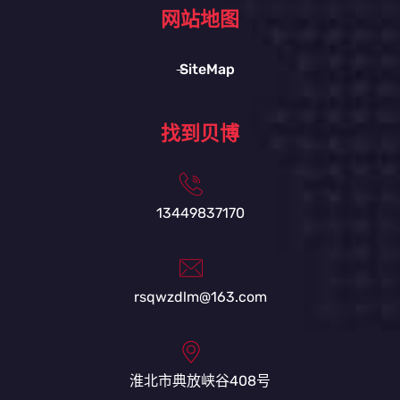
网站地图
SiteMap
找到贝博
13449837170
rsqwzdlm@163.com
淮北市典放峡谷408号