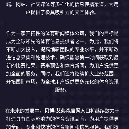
端、网站、社交媒体等多样化的信息传播渠道，为用
户提供了极具吸引力的交互体验。
作为一家开拓性的体育新闻媒体公司，我们的目标是
成为全球领先的体育信息提供者之一。为此，我们将
不断加大投入，提高编辑团队的专业水平，并不断改
进信息采集和处理技术，确保能够第一时间获取到最
新的比赛结果、赛事预告和体育新闻，为用户提供更
加全面的服务。同时，我们还将继续扩大业务范围，
开拓国际市场，为全球用户提供更多元化的体育资讯
服务。
在未来的发展中，
贝博·艾弗森官网入口
将继续致力于
打造具有国际影响力的体育资讯品牌，为用户提供更
加全面、专业和快捷的体育新闻和信息服务。我们将